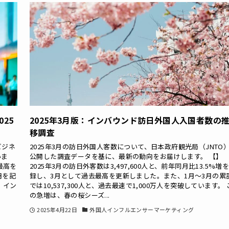
25
2025年3月版：インバウンド訪日外国人入国者数の
移調査
ビジネ
2025年3月の訪日外国人客数について、日本政府観光局（JNTO
いま
公開した調査データを基に、最新の動向をお届けします。 【】
最高を
2025年3月の訪日外客数は3,497,600人と、前年同月比13.5%増
円を記
録し、3月として過去最高を更新しました。また、1月〜3月の累
、イン
では10,537,300人と、過去最速で1,000万人を突破しています。 
の急増は、春の桜シーズ...
2025年4月22日
外国人インフルエンサーマーケティング