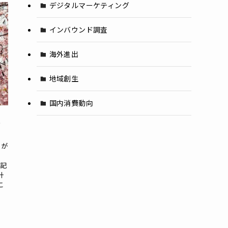
デジタルマーケティング
インバウンド調査
海外進出
地域創生
国内消費動向
推
）が
を記
計
こ