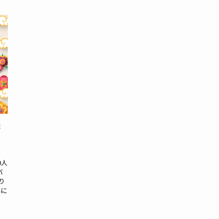
が
0人
バ
り
年に