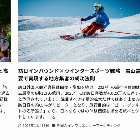
と高
訪日インバウンド×ウインタースポーツ戦略｜雪山
要で実現する地方集客の成功法則
「V
訪日外国人観光客数は回復・増加を続け、2024年の旅行消費額
は過去
去最高の8兆1,395億円、2025年には訪日客数が4,020万人に達す
を記録
と予測されています。 注目すべきは量的拡大だけではありませ
局・
訪日客の約65%がリピーターとなり、旅行目的は「ゴールデンル
のは、
トの名所巡り」から、日本ならではの体験価値を求める旅へとシ
トしています。「地...
2025年11月13日
外国人インフルエンサーマーケティング