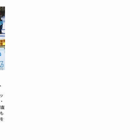
人
介
ッ
・
調査
も
を