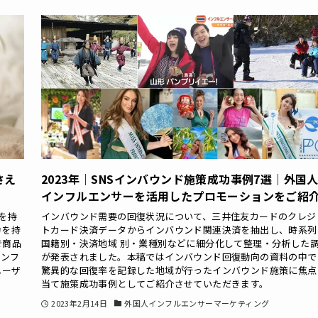
さえ
2023年｜SNSインバウンド施策成功事例7選｜外国
インフルエンサーを活用したプロモーションをご紹
力を持
インバウンド需要の回復状況について、三井住友カードのクレジ
力を持
トカード決済データからインバウンド関連決済を抽出し、時系列
で商品
国籍別・決済地域 別・業種別などに細分化して整理・分析した
インフ
が発表されました。本稿ではインバウンド回復動向の資料の中で
ユーザ
驚異的な回復率を記録した地域が行ったインバウンド施策に焦点
当て施策成功事例としてご紹介させていただきます。
2023年2月14日
外国人インフルエンサーマーケティング