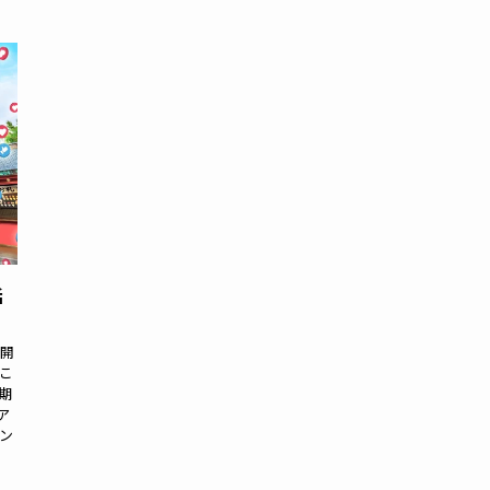
活
再開
こ
期
ア
ン