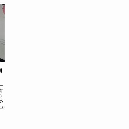
例
ー
有
X）
の
トユ