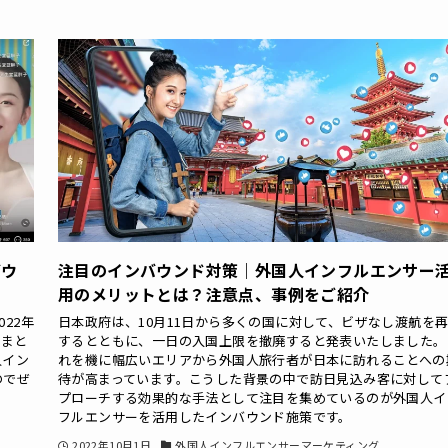
バウ
注目のインバウンド対策｜外国人インフルエンサー
用のメリットとは？注意点、事例をご紹介
22年
日本政府は、10月11日から多くの国に対して、ビザなし渡航を
をまと
するとともに、一日の入国上限を撤廃すると発表いたしました。
人イン
れを機に幅広いエリアから外国人旅行者が日本に訪れることへの
のでぜ
待が高まっています。こうした背景の中で訪日見込み客に対して
プローチする効果的な手法として注目を集めているのが外国人イ
フルエンサーを活用したインバウンド施策です。
2022年10月1日
外国人インフルエンサーマーケティング